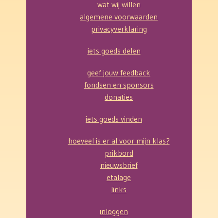
wat wij willen
algemene voorwaarden
privacyverklaring
iets goeds delen
geef jouw feedback
fondsen en sponsors
donaties
iets goeds vinden
hoeveel is er al voor mijn klas?
prikbord
nieuwsbrief
etalage
links
inloggen