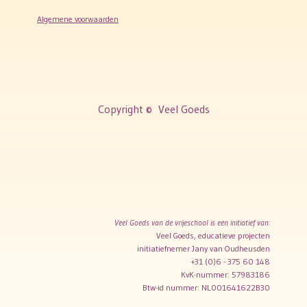
Algemene voorwaarden
Copyright ©
Veel Goeds
Veel Goeds van de vrijeschool is een initiatief van:
Veel Goeds, educatieve projecten
initiatiefnemer Jany van Oudheusden
+31 (0)6 - 375 60 148
KvK-nummer: 57983186
Btw-id nummer: NL001641622B30