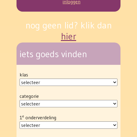
inloggen
nog geen lid? klik dan
hier
iets goeds vinden
klas
categorie
e
1
onderverdeling