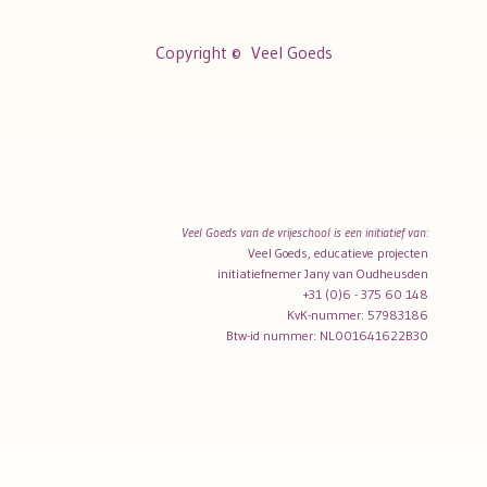
Copyright ©
Veel Goeds
Veel Goeds van de vrijeschool is een initiatief van:
Veel Goeds, educatieve projecten
initiatiefnemer Jany van Oudheusden
+31 (0)6 - 375 60 148
KvK-nummer: 57983186
Btw-id nummer: NL001641622B30