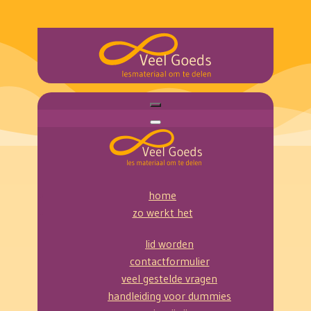
home
zo werkt het
lid worden
contactformulier
veel gestelde vragen
handleiding voor dummies