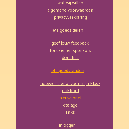
wat wij willen
algemene voorwaarden
privacyverklaring
iets goeds delen
geef jouw feedback
fondsen en sponsors
donaties
iets goeds vinden
hoeveel is er al voor mijn klas?
prikbord
nieuwsbrief
etalage
links
inloggen