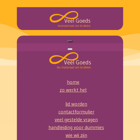
home
zo werkt het
lid worden
contactformulier
veel gestelde vragen
handleiding voor dummies
wie wij zijn