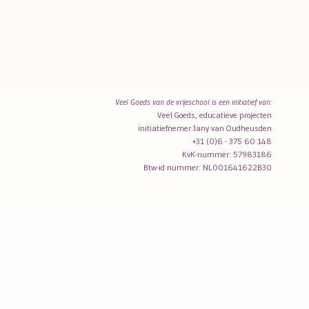
Veel Goeds van de vrijeschool is een initiatief van:
Veel Goeds, educatieve projecten
initiatiefnemer Jany van Oudheusden
+31 (0)6 - 375 60 148
KvK-nummer: 57983186
Btw-id nummer: NL001641622B30