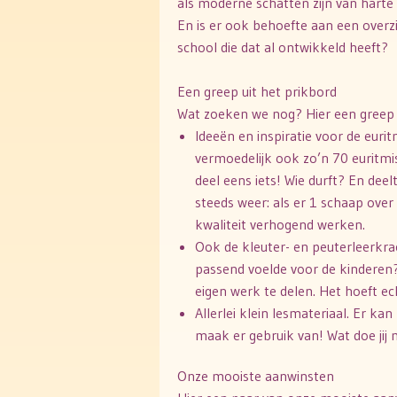
als moderne schatten zijn van hart
En is er ook behoefte aan een overz
school die dat al ontwikkeld heeft?
Een greep uit het prikbord
Wat zoeken we nog? Hier een greep u
Ideeën en inspiratie voor de euri
vermoedelijk ook zo’n 70 euritmi
deel eens iets! Wie durft? En dee
steeds weer: als er 1 schaap over
kwaliteit verhogend werken.
Ook de kleuter- en peuterleerkrac
passend voelde voor de kinderen?
eigen werk te delen. Het hoeft echt
Allerlei klein lesmateriaal. Er k
maak er gebruik van! Wat doe jij m
Onze mooiste aanwinsten