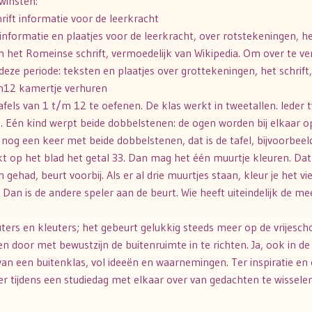
winsten:
ift informatie voor de leerkracht
formatie en plaatjes voor de leerkracht, over rotstekeningen, het 
an het Romeinse schrift, vermoedelijk van Wikipedia. Om over te v
 deze periode: teksten en plaatjes over grottekeningen, het schrift
tm12 kamertje verhuren
tafels van 1 t/m 12 te oefenen. De klas werkt in tweetallen. Ieder 
 Eén kind werpt beide dobbelstenen: de ogen worden bij elkaar o
 nog een keer met beide dobbelstenen, dat is de tafel, bijvoorbeel
kt op het blad het getal 33. Dan mag het één muurtje kleuren. Dat 
ehad, beurt voorbij. Als er al drie muurtjes staan, kleur je het v
. Dan is de andere speler aan de beurt. Wie heeft uiteindelijk de 
ers en kleuters; het gebeurt gelukkig steeds meer op de vrijescho
n en door met bewustzijn de buitenruimte in te richten. Ja, ook in de
 van een buitenklas, vol ideeën en waarnemingen. Ter inspiratie e
er tijdens een studiedag met elkaar over van gedachten te wisselen.