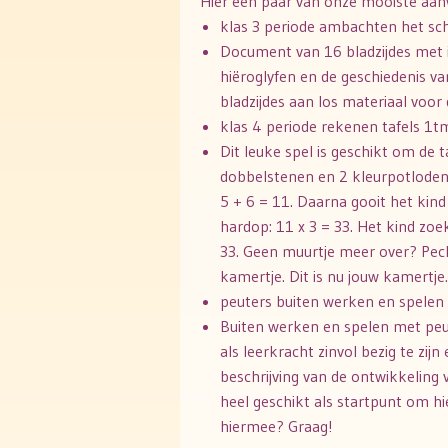
Hier een paar van onze mooiste aan
klas 3 periode ambachten het schr
Document van 16 bladzijdes met in
hiëroglyfen en de geschiedenis v
bladzijdes aan los materiaal voor
klas 4 periode rekenen tafels 1
Dit leuke spel is geschikt om de 
dobbelstenen en 2 kleurpotloden.
5 + 6 = 11. Daarna gooit het kind
hardop: 11 x 3 = 33. Het kind zoe
33. Geen muurtje meer over? Pech g
kamertje. Dit is nu jouw kamertje
peuters buiten werken en spelen
Buiten werken en spelen met peut
als leerkracht zinvol bezig te zij
beschrijving van de ontwikkeling
heel geschikt als startpunt om hi
hiermee? Graag!