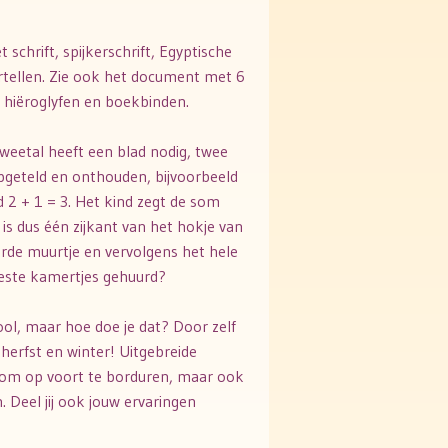
schrift, spijkerschrift, Egyptische
ertellen. Zie ook het document met 6
, hiëroglyfen en boekbinden.
tweetal heeft een blad nodig, twee
pgeteld en onthouden, bijvoorbeeld
d 2 + 1 = 3. Het kind zegt de som
is dus één zijkant van het hokje van
ierde muurtje en vervolgens het hele
meeste kamertjes gehuurd?
ol, maar hoe doe je dat? Door zelf
 herfst en winter! Uitgebreide
n om op voort te borduren, maar ook
 Deel jij ook jouw ervaringen