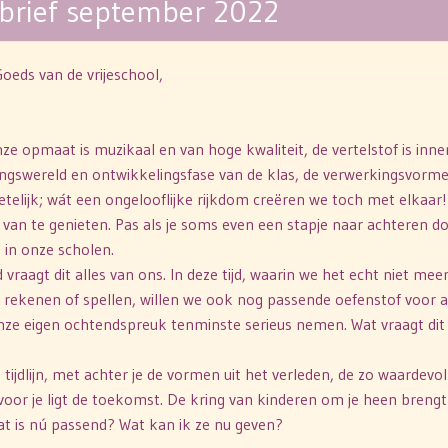
sbrief september 2022
oeds van de vrijeschool,
nze opmaat is muzikaal en van hoge kwaliteit, de vertelstof is inne
ingswereld en ontwikkelingsfase van de klas, de verwerkingsvorm
getelijk; wát een ongelooflijke rijkdom creëren we toch met elkaar! 
t van te genieten. Pas als je soms even een stapje naar achteren d
 in onze scholen.
 vraagt dit alles van ons. In deze tijd, waarin we het echt niet 
n rekenen of spellen, willen we ook nog passende oefenstof voor 
onze eigen ochtendspreuk tenminste serieus nemen. Wat vraagt dit
 tijdlijn, met achter je de vormen uit het verleden, de zo waardevol
voor je ligt de toekomst. De kring van kinderen om je heen brengt 
at is nú passend? Wat kan ik ze nu geven?