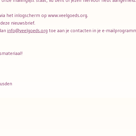
 onze mailinglijst staat, lid bent of jezelf hiervoor hebt aangemeld.
via het inlogscherm op www.veelgoeds.org.
deze nieuwsbrief.
 dan
info@veelgoeds.org
toe aan je contacten in je e-mailprogra
smateriaal!
eusden