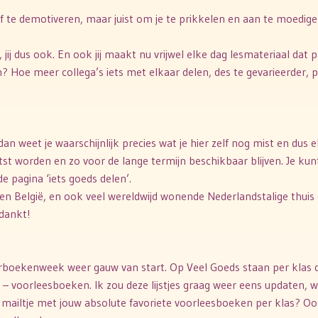
 of te demotiveren, maar juist om je te prikkelen en aan te moedig
 jij dus ook. En ook jij maakt nu vrijwel elke dag lesmateriaal dat 
? Hoe meer collega’s iets met elkaar delen, des te gevarieerder, pl
, dan weet je waarschijnlijk precies wat je hier zelf nog mist en dus 
tst worden en zo voor de lange termijn beschikbaar blijven. Je kun
e pagina ‘iets goeds delen’.
d en België, en ook veel wereldwijd wonende Nederlandstalige thuis 
dankt!
derboekenweek weer gauw van start. Op Veel Goeds staan per klas 
ig – voorleesboeken. Ik zou deze lijstjes graag weer eens updaten, 
rt mailtje met jouw absolute favoriete voorleesboeken per klas? O