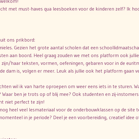
e welkom!
icht met must-haves qua leesboeken voor de kinderen zelf? Ik hoor
it ons prikbord:
tmieles. Gezien het grote aantal scholen dat een schoollidmaatsch
sten aan boord. Heel graag zouden we met ons platform ook julli
lt zijn/haar teksten, vormen, oefeningen, gebaren voor in de euritm
 de dam is, volgen er meer. Leuk als jullie ook het platform gaan 
hten wil ik van harte oproepen om weer eens iets in te sturen. Wa
 Waar ben je trots op of blij mee? Ook studenten en zij-instomers
 niet perfect te zijn!
an nog heel veel lesmateriaal voor de onderbouwklassen op de site t
omenteel in je periode? Deel je een voorbereiding, creatief idee o