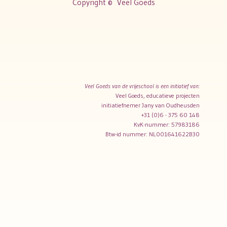
Copyright ©
Veel Goeds
Veel Goeds van de vrijeschool is een initiatief van:
Veel Goeds, educatieve projecten
initiatiefnemer Jany van Oudheusden
+31 (0)6 - 375 60 148
KvK-nummer: 57983186
Btw-id nummer: NL001641622B30